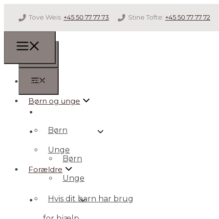
Tove Weis:
+45 50 77 77 73
Stine Tofte:
+45 50 77 77 72
Forside
Børn og unge
Forside
Børn
Børn og unge
Unge
Børn
Forældre
Unge
Hvis dit barn har brug
Forældre
for hjælp