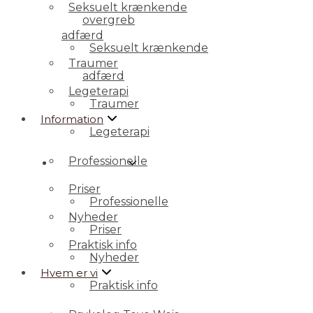
Seksuelt krænkende
overgreb
adfærd
Seksuelt krænkende
Traumer
adfærd
Legeterapi
Traumer
Information
Legeterapi
Professionelle
Information
Priser
Professionelle
Nyheder
Priser
Praktisk info
Nyheder
Hvem er vi
Praktisk info