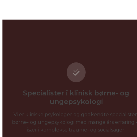
Specialister i klinisk børne- og
ungepsykologi
Vi er kliniske psykologer og godkendte specialister 
børne- og ungepsykologi med mange års erfaring
især i komplekse traume- og socialsager.