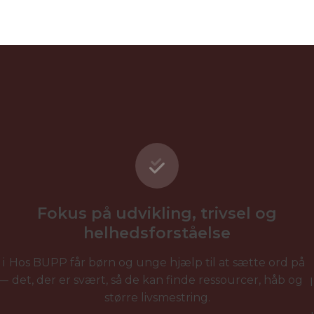
Fokus på udvikling, trivsel og
helhedsforståelse
i
Hos BUPP får børn og unge hjælp til at sætte ord på
 —
det, der er svært, så de kan finde ressourcer, håb og
større livsmestring.