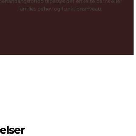
behandlingsforløb tilpasses det enkelte barns eller
families behov og funktionsniveau.
elser