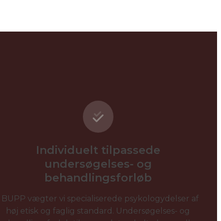
Individuelt tilpassede
undersøgelses- og
behandlingsforløb
I BUPP vægter vi specialiserede psykologydelser af
høj etisk og faglig standard. Undersøgelses- og