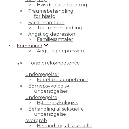
Hvis dit barn har brug
Traumebehandling
for hjælp
Familiesamtaler
Traumebehandling
Angst og depression
Familiesamtaler
Kommuner
Angst og depression
Forældrekompetence
Kommuner
undersøgelser
Forældrekompetence
Børnepsykologisk
undersøgelser
undersøgelse
Børnepsykologisk
Behandling af seksuelle
undersøgelse
overgreb
Behandling af seksuelle