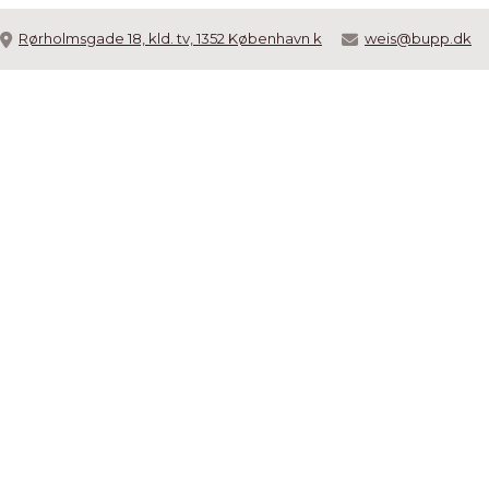
Rørholmsgade 18, kld. tv, 1352 København k
weis@bupp.dk