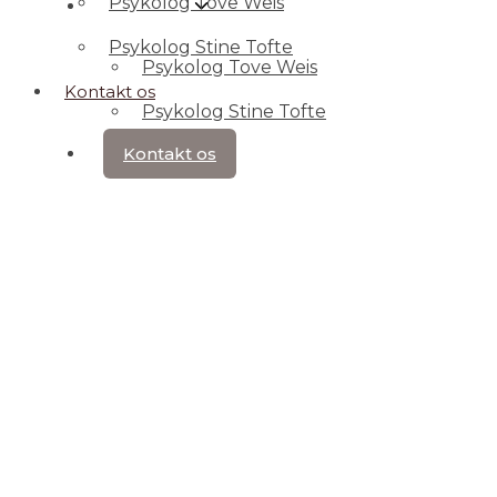
Psykolog Tove Weis
Hvem er vi
Psykolog Stine Tofte
Psykolog Tove Weis
Kontakt os
Psykolog Stine Tofte
Kontakt os