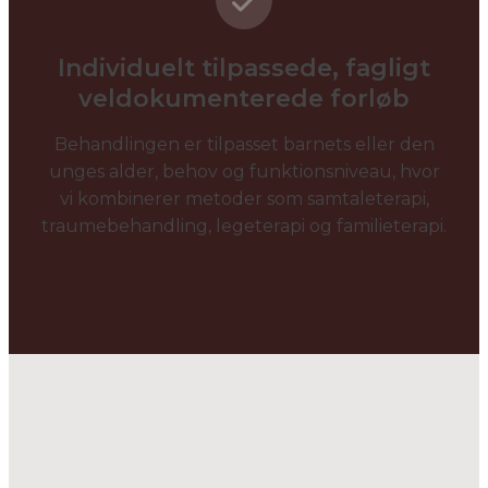
Individuelt tilpassede, fagligt
veldokumenterede forløb
Behandlingen er tilpasset barnets eller den
unges alder, behov og funktionsniveau, hvor
vi kombinerer metoder som samtaleterapi,
traumebehandling, legeterapi og familieterapi.