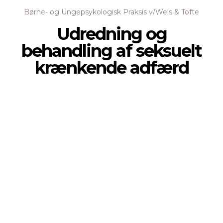
Børne- og Ungepsykologisk Praksis v/Weis & Tofte
Udredning og
behandling af seksuelt
krænkende adfærd