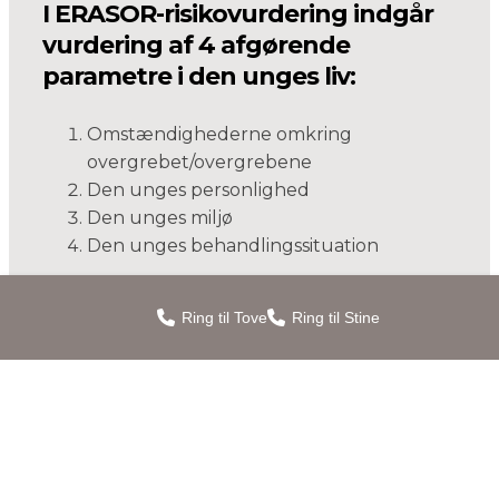
I ERASOR-risikovurdering indgår
vurdering af 4 afgørende
parametre i den unges liv:
Omstændighederne omkring
overgrebet/overgrebene
​Den unges personlighed
​Den unges miljø
​Den unges behandlingssituation
Risikovurderingen foretages med respekt for
Ring til Tove
Ring til Stine
den unges skiftende livs-, behandlings- og
miljøsituation, hvorfor den blot viser et
øjebliksbillede af den unges situation. Således
bør den revurderes med jævne mellemrum
for at vise et troværdigt billede af den unges
risiko for recidiv.