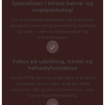
Specialister i klinisk børne- og
ungepsykologi
Vi er autoriserede psykologer og godkendte
specialister med mange års erfaring med børn
og unge — især i komplekse social- og
overgrebssager.
Fokus på udvikling, trivsel og
helhedsforståelse
Hos BUPP får børn og unge hjælp til at sætte
ord på det, der er svært, så de kan finde
ressourcer, håb og større livsmestring — ikke
kun symptombehandling.