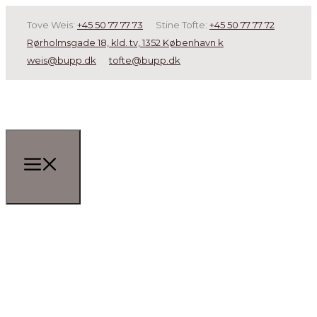
Tove Weis:
+45 50 77 77 73
Stine Tofte:
+45 50 77 77 72
Rørholmsgade 18, kld. tv, 1352 København k
weis@bupp.dk
tofte@bupp.dk