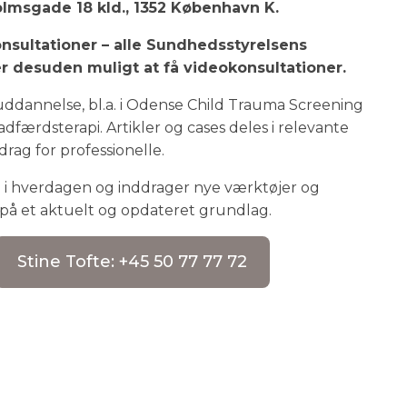
rholmsgade 18 kld., 1352 København K.
onsultationer – alle Sundhedsstyrelsens
er desuden muligt at få videokonsultationer.
ruddannelse, bl.a. i Odense Child Trauma Screening
færdsterapi. Artikler og cases deles i relevante
drag for professionelle.
el i hverdagen og inddrager nye værktøjer og
r på et aktuelt og opdateret grundlag.
Stine Tofte: +45 50 77 77 72