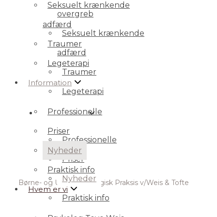
Seksuelt krænkende
overgreb
adfærd
Seksuelt krænkende
Traumer
adfærd
Legeterapi
Traumer
Information
Legeterapi
Professionelle
Information
Priser
Professionelle
Nyheder
Priser
Praktisk info
Nyheder
Børne- og Ungepsykologisk Praksis v/Weis & Tofte
Hvem er vi
Praktisk info