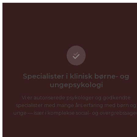
Specialister i klinisk børne- og
ungepsykologi
Vi er autoriserede psykologer og godkendte
specialister med mange års erfaring med børn og
unge — især i komplekse social- og overgrebssager