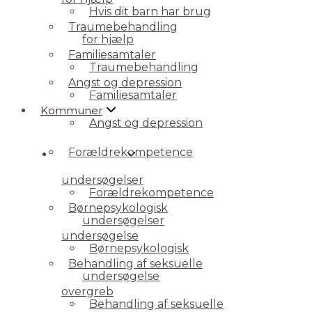
Hvis dit barn har brug
Traumebehandling
for hjælp
Familiesamtaler
Traumebehandling
Angst og depression
Familiesamtaler
Kommuner
Angst og depression
Forældrekompetence
Kommuner
undersøgelser
Forældrekompetence
Børnepsykologisk
undersøgelser
undersøgelse
Børnepsykologisk
Behandling af seksuelle
undersøgelse
overgreb
Behandling af seksuelle