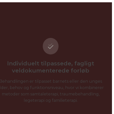
Individuelt tilpassede, fagligt
veldokumenterede forløb
Behandlingen er tilpasset barnets eller den unges
lder, behov og funktionsniveau, hvor vi kombinerer
metoder som samtaleterapi, traumebehandling,
legeterapi og familieterapi.