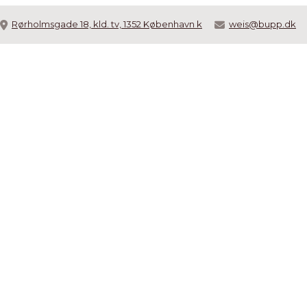
Rørholmsgade 18, kld. tv, 1352 København k
weis@bupp.dk