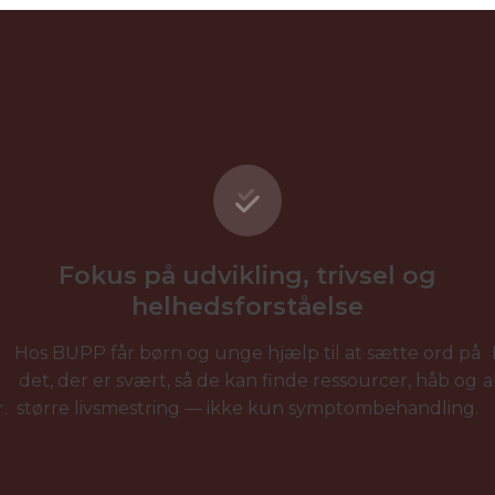
Fokus på udvikling, trivsel og
helhedsforståelse
Hos BUPP får børn og unge hjælp til at sætte ord på
det, der er svært, så de kan finde ressourcer, håb og
a
.
større livsmestring — ikke kun symptombehandling.