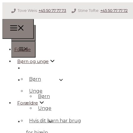
Tove Weis:
+45 50 77 77 73
Stine Tofte:
+45 50 77 77 72
Forside
Børn og unge
Forside
Børn
Børn og unge
Unge
Børn
Forældre
Unge
Hvis dit barn har brug
Forældre
for hjælp