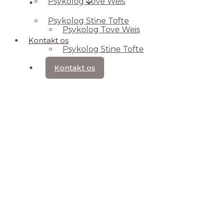
Psykolog Tove Weis
Hvem er vi
Psykolog Stine Tofte
Psykolog Tove Weis
Kontakt os
Psykolog Stine Tofte
Kontakt os